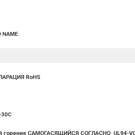
O NAME
ЛАРАЦИЯ RoHS
+30C
ий горение САМОГАСЯЩИЙСЯ СОГЛАСНО UL94-V