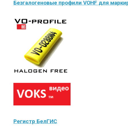
Безгалогеновые профили VOHF для маркир
Регистр БелГИС