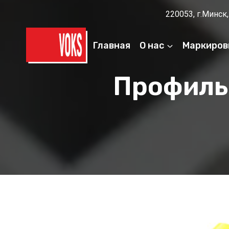
Перейти
220053, г.Минск,
к
содержимому
Главная
О нас
Маркиров
Профиль