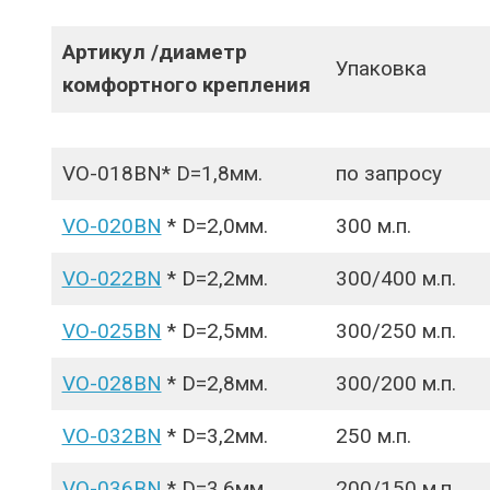
Артикул /диаметр
Упаковка
комфортного крепления
VO-018BN* D=1,8мм.
по запросу
VO-020BN
* D=2,0мм.
300 м.п.
VO-022BN
* D=2,2мм.
300/400 м.п.
VO-025BN
* D=2,5мм.
300/250 м.п.
VO-028BN
* D=2,8мм.
300/200 м.п.
VO-032BN
* D=3,2мм.
250 м.п.
VO-036BN
* D=3,6мм.
200/150 м.п.