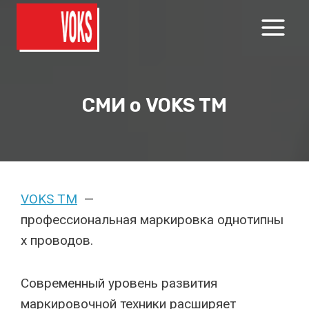
Перейти
к
содержимому
СМИ о VOKS TM
VOKS ТМ
—
профессиональная маркировка однотипны
х проводов.
Современный уровень развития
маркировочной техники расширяет