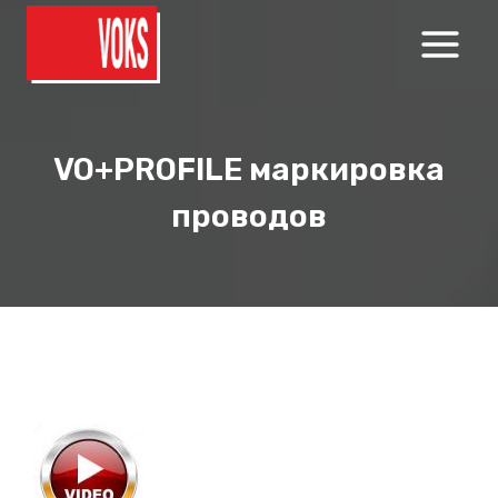
Перейти
к
содержимому
VO+PROFILE
маркировка
проводов