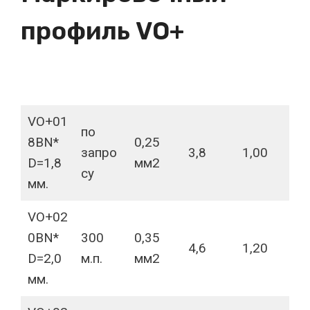
профиль VO
+
VO+01
по
8BN*
0,25
запро
3,8
1,00
D=1,8
мм2
су
мм.
VO+02
0BN*
300
0,35
4,6
1,20
D=2,0
м.п.
мм2
мм.