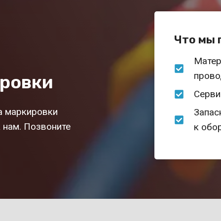
Что мы 
Матер
прово
ровки
Серви
а маркировки
Запас
 нам. Позвоните
к обо