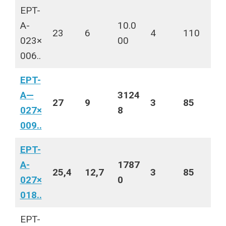
EPT-
A-
10.0
23
6
4
110
023×
00
006..
EPT-
A
—
3124
27
9
3
85
027×
8
009..
EPT-
A-
1787
25,4
12,7
3
85
027×
0
018..
EPT-