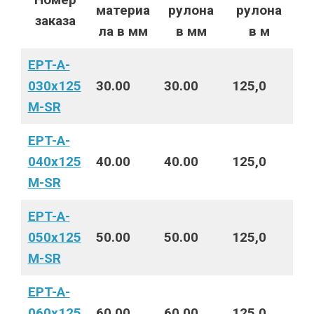
материа
рулона
рулона
заказа
ла в мм
в мм
в м
EPT-A-
030x125
30.00
30.00
125,0
M-SR
EPT-A-
040x125
40.00
40.00
125,0
M-SR
EPT-A-
050x125
50.00
50.00
125,0
M-SR
EPT-A-
060x125
60.00
60.00
125,0