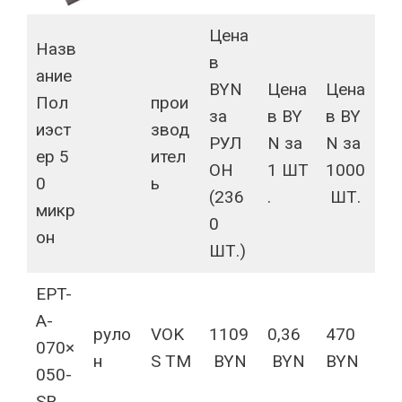
Цена
Назв
в
ание
BYN
Цена
Цена
Пол
прои
за
в BY
в BY
иэст
звод
РУЛ
N за
N за
ер 5
ител
ОН
1 ШТ
1000
0
ь
(236
.
ШТ.
микр
0
он
ШТ.)
EPT-
A-
руло
VOK
1109
0,36
470
070×
н
S TM
BYN
BYN
BYN
050-
SR