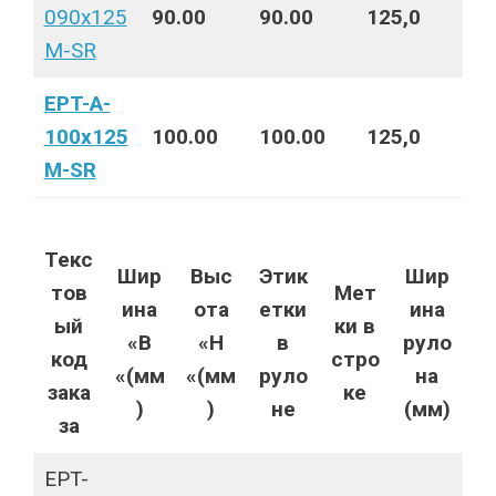
090x125
90.00
90.00
125,0
M-SR
EPT-A-
100x125
100.00
100.00
125,0
M-SR
Текс
Шир
Выс
Этик
Шир
тов
Мет
ина
ота
етки
ина
ый
ки в
«B
«H
в
руло
код
стро
«(мм
«(мм
руло
на
зака
ке
)
)
не
(мм)
за
EPT-