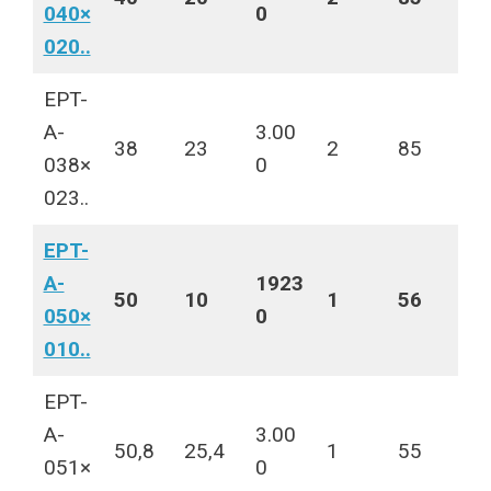
040×
0
020..
EPT-
A-
3.00
38
23
2
85
038×
0
023..
EPT-
A-
1923
50
10
1
56
050×
0
010..
EPT-
A-
3.00
50,8
25,4
1
55
051×
0