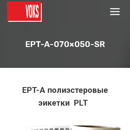
Перейти
к
содержимому
EPT-A-070×050-SR
EPT-A полиэстеровые
эикетки PLT