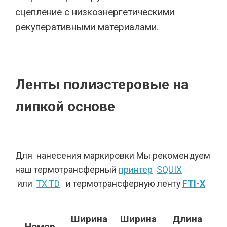
сцепление с низкоэнергетическими
рекуперативными материалами.
Ленты полиэстеровые на
липкой основе
Для нанесения маркировки Мы рекомендуем
наш термотрансферный
принтер
SQUIX
или
TX TD
и термотрансферную ленту
FTI-X
Ширина
Ширина
Длина
Номер