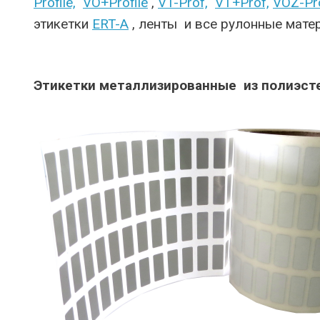
Profile,
VO+Profile
,
VT-Prof,
VT+Prof,
VOZ-Pr
этикетки
ERT-A
, ленты и все рулонные мат
Этикетки металлизированные из полиэст