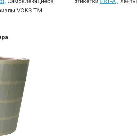
of,
Самоклеющиеся
этикетки
ERT-A
, ленты
ериалы VOKS TM
ера