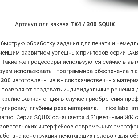
 заказа
TX4 / 300 SQUIX
быструю обработку задания для печати и немедл
ьнейшим развитием успешных принтеров серии CAB
. Такие же процессоры используются сейчас в а
уем использовать программное обеспечение nice 
 300
изготовлены из высококачественных матери
позволяют создавать индивидуальные решения д
 крайне важная опция в случае приобретения пре
гулировку глубины реза материала. nice label э
платно. Серия SQUIX оснащается 4,3″цветными ЖК
ьзовательских интерфейсов современных смартфон
аботана конструкция печатающих головок для обе