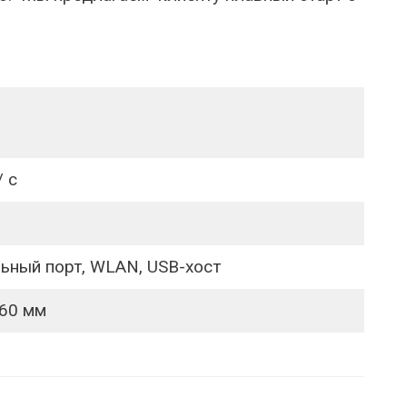
/ с
ьный порт, WLAN, USB-хост
460 мм