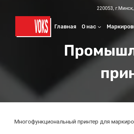
Перейти
220053, г.Минск,
к
содержимому
Главная
О нас
Маркиров
Промышл
при
Многофункциональный принтер для маркиров