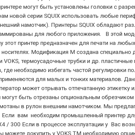
ринтере могут быть установлены головки с разре
ам новой серии SQUIX использовать любые периф
, внешний намотчик). Принтеры SQUIX обладают р
раммированы для любого приложения. В этой мо
у этот принтер предназначен для печати на любы
 носителях. Модификация М создана специально д
и VOKS, термоусадочные трубки и др. пластичные
, где необходимо избегать частой регулировки 
применяются для малых и тонких материалов. Дан
Оператор может отрывать отпечатанную этикетку 
ки могут быть отрезаны опциональным обрезчико
мотаны в рулон внешним намотчиком. Мы предлага
 Если вам необходим промышленный принтер для 
 / 300 Если в процессе эксплуатации у Вас воз
Вы можете докупить у VOKS TM необходимую опци