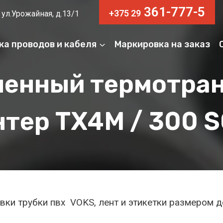
361-777-5
+375 29
 ул.Урожайная, д.13/1
ка проводов и кабеля
Маркировка на заказ
енный термотра
нтер
TX4M / 300
S
ки трубки пвх VOKS, лент и этикетки размером д