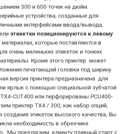
шением 300 и 600 точек на дюйм.
ерийные устройства, созданные для
азличными интерфейсами ввода/вывода,
дели
этикетки позиционируются к левому
х материалах, которые поставляются в
ля очень маленьких этикеток и тонких
 материалы. Кроме этого принтер может
положения печатающей головки под ширину
ная версия принтера предназначена для
или ярлык с помощью специальной зубчатой
м TX4-CUT400 или перфорированы PCU400-
ем принтер TX4 / 300, как набор опций,
создания этикеток высокого качества, Вы
никла необходимость в обрезчике
ю. Мы предлагаем клиенту плавный старт с