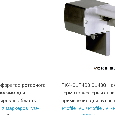
рфоратор роторного
TX4-CUT400 CU400 Нож
рименим для
термотрансферных при
ирокая область
применения для рулон
TX маркеров
VO-
Profile
VO+Profile
,
VT-P