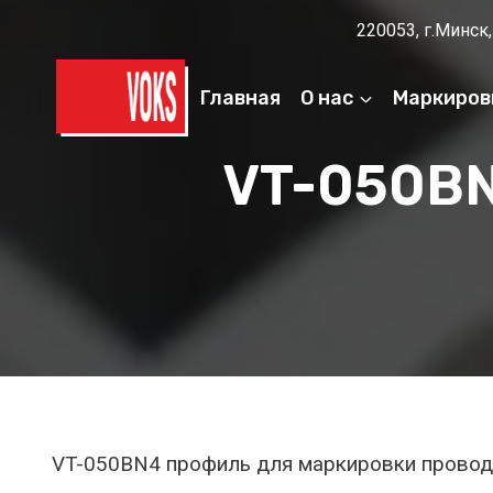
Перейти
220053, г.Минск,
к
содержимому
Главная
О нас
Маркиров
VT-050BN
VT-050BN4 профиль для маркировки проводо