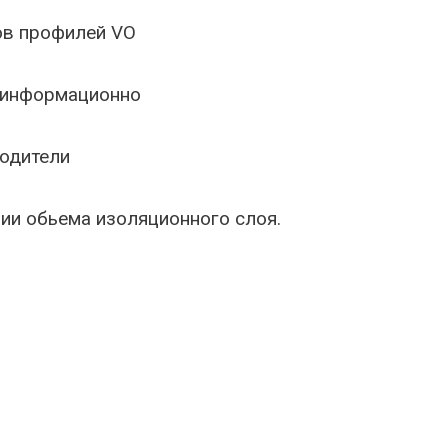
ов профилей VO
о информационно
водители
и обьема изоляционного слоя.