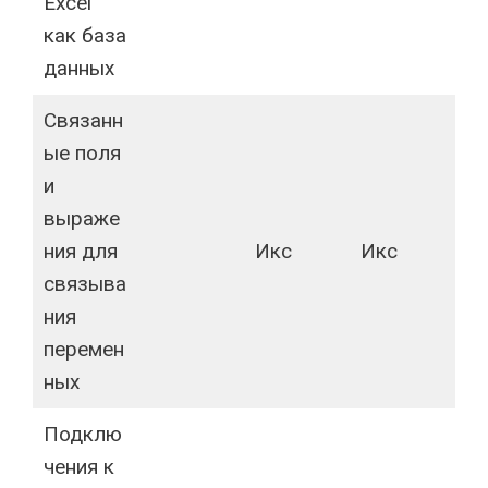
Excel
как база
данных
Связанн
ые поля
и
выраже
ния для
Икс
Икс
связыва
ния
перемен
ных
Подклю
чения к