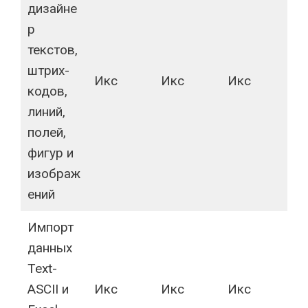
дизайне
р
текстов,
штрих-
Икс
Икс
Икс
кодов,
линий,
полей,
фигур и
изображ
ений
Импорт
данных
Text-
ASCII и
Икс
Икс
Икс