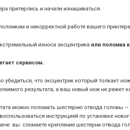
ера притерлись и начали изнашиваться.
 поломкам и некорректной работе вашего принтера
экстремальный износа эксцентрика
или поломка к
егает сервисом.
 убедиться, что эксцентрик который толкает но
елаемого результата, а ваш новый нож не режет к
ьтата можно поломать шестерню отвода головы — 
 воспользоваться инструкцией по установке ново
иначе вы сломаете крепление шестерни отвода гол