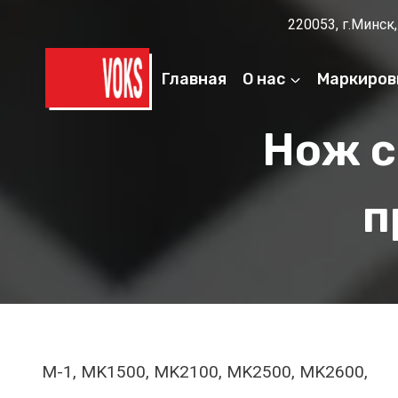
Перейти
220053, г.Минск,
к
содержимому
Главная
О нас
Маркиров
Нож с
п
M-1, MK1500, MK2100, MK2500, MK2600,