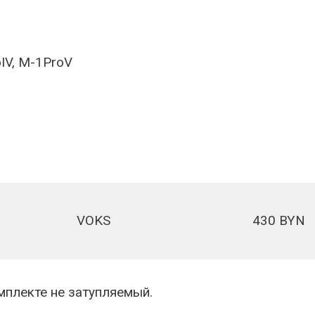
IV, M-1ProV
VOKS
430 BYN
мплекте не затупляемый.